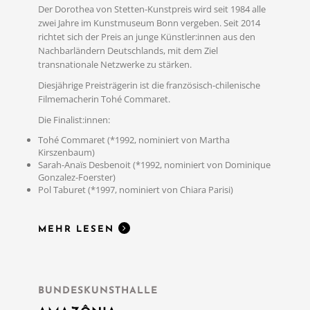
Der Dorothea von Stetten-Kunstpreis wird seit 1984 alle
zwei Jahre im Kunstmuseum Bonn vergeben. Seit 2014
richtet sich der Preis an junge Künstler:innen aus den
Nachbarländern Deutschlands, mit dem Ziel
transnationale Netzwerke zu stärken.
Diesjährige Preisträgerin ist die französisch-chilenische
Filmemacherin Tohé Commaret.
Die Finalist:innen:
Tohé Commaret (*1992, nominiert von Martha
MEHR LESEN
Kirszenbaum)
Sarah-Anaïs Desbenoit (*1992, nominiert von Dominique
Gonzalez-Foerster)
Pol Taburet (*1997, nominiert von Chiara Parisi)
MEHR LESEN
BUNDESKUNSTHALLE