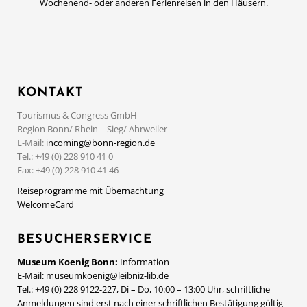
Wochenend- oder anderen Ferienreisen in den Häusern.
KONTAKT
Tourismus & Congress GmbH
Region Bonn/ Rhein – Sieg/ Ahrweiler
E-Mail:
incoming@bonn-region.de
Tel.: +49 (0) 228 910 41 0
Fax: +49 (0) 228 910 41 46
Reiseprogramme mit Übernachtung
WelcomeCard
BESUCHERSERVICE
Museum Koenig Bonn:
Information
E-Mail:
museumkoenig@leibniz-lib.de
Tel.: +49 (0) 228 9122-227, Di – Do, 10:00 – 13:00 Uhr, schriftliche
Anmeldungen sind erst nach einer schriftlichen Bestätigung gültig