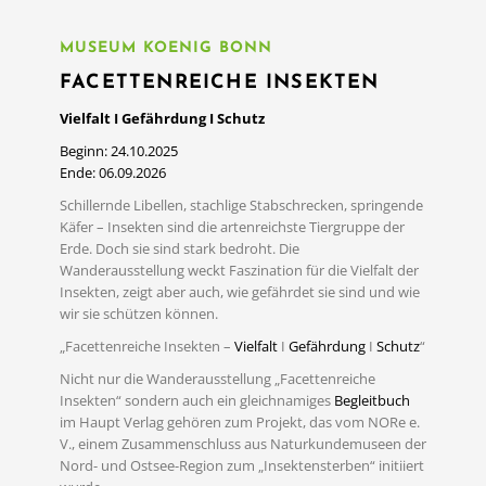
MUSEUM KOENIG BONN
FACETTENREICHE INSEKTEN
Vielfalt I Gefährdung I Schutz
Beginn: 24.10.2025
Ende: 06.09.2026
Schillernde Libellen, stachlige Stabschrecken, springende
Käfer – Insekten sind die artenreichste Tiergruppe der
Erde. Doch sie sind stark bedroht. Die
Wanderausstellung weckt Faszination für die Vielfalt der
Insekten, zeigt aber auch, wie gefährdet sie sind und wie
wir sie schützen können.
„Facettenreiche Insekten –
Vielfalt
I
Gefährdung
I
Schutz
“
Nicht nur die Wanderausstellung „Facettenreiche
Insekten“ sondern auch ein gleichnamiges
Begleitbuch
im Haupt Verlag gehören zum Projekt, das vom NORe e.
V., einem Zusammenschluss aus Naturkundemuseen der
MEHR LESEN
Nord- und Ostsee-Region zum „Insektensterben“ initiiert