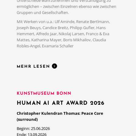
Unterschiede wahrzunehmen und Verständigung zu
ermöglichen – zwischen Einzelnen ebenso wie zwischen
Gruppen und Gesellschaften.
Mit Werken von u.a.: Ulf Aminde, Renate Bertlmann,
Joseph Beuys, Candice Breitz, Philipp Gufler, Hans
MEHR LESEN
Hemmert, Alfredo Jaar, Nikolaj Larsen, Franco & Eva
Mattes, Katharina Mayer, Boris Mikhailov, Claudia
Robles-Angel, Evamaria Schaller
MEHR LESEN
KUNSTMUSEUM BONN
HUMAN AI ART AWARD 2026
Christopher Kulendran Thomas: Peace Core
(surround)
Beginn: 25.06.2026
Ende: 13.09.2026