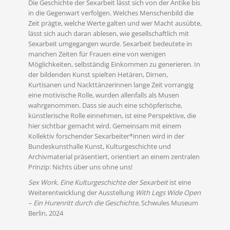
Die Geschichte der Sexarbeit lässt sich von der Antike bis
in die Gegenwart verfolgen. Welches Menschenbild die
Zeit prägte, welche Werte galten und wer Macht ausübte,
lässt sich auch daran ablesen, wie gesellschaftlich mit
Sexarbeit umgegangen wurde. Sexarbeit bedeutete in
manchen Zeiten für Frauen eine von wenigen
Möglichkeiten, selbständig Einkommen zu generieren. In
der bildenden Kunst spielten Hetären, Dirnen,
Kurtisanen und Nackttänzerinnen lange Zeit vorrangig
eine motivische Rolle, wurden allenfalls als Musen
wahrgenommen. Dass sie auch eine schöpferische,
künstlerische Rolle einnehmen, ist eine Perspektive, die
hier sichtbar gemacht wird. Gemeinsam mit einem
Kollektiv forschender Sexarbeiter*innen wird in der
Bundeskunsthalle Kunst, Kulturgeschichte und
Archivmaterial präsentiert, orientiert an einem zentralen
Prinzip: Nichts über uns ohne uns!
Sex Work. Eine Kulturgeschichte der Sexarbeit
ist eine
MEHR LESEN
Weiterentwicklung der Ausstellung
With Legs Wide Open
– Ein Hurenritt durch die Geschichte
, Schwules Museum
Berlin, 2024