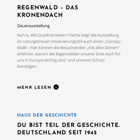
REGENWALD – DAS
KRONENDACH
Dauerausstellung
Auf ca. 400 Quadratmetern Fläche zeigt die Ausstellung
im naturgetreuen Inszenierungsstil auch einen „Canopy-
Walk“. Hier können die Besuchenden „mit allen Sinnen“
MEHR LESEN
erfahren, warum die Regenwälder unserer Erde auch für
uns in Europa wichtig sind und unseren Schutz
benötigen.
MEHR LESEN
HAUS DER GESCHICHTE
DU BIST TEIL DER GESCHICHTE.
DEUTSCHLAND SEIT 1945