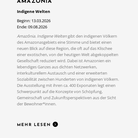
AMAZÔNIA
Indigene Welten
Beginn: 13.03.2026
Ende: 09.08.2026
Amazônia. Indigene Welten
gibt den indigenen Völkern
des Amazonasgebiets eine Stimme und bietet einen
neuen Blick auf diese Region, die oft auf das Klischee
einer exotischen, von der heutigen Welt abgekoppelten
Gesellschaft reduziert wird. Dabei ist Amazonien ein
lebendiges Ganzes aus dichten Netzwerken,
interkulturellem Austausch und einer erweiterten
Soziabilität zwischen Hunderten von indigenen Völkern.
Die Ausstellung mit ihren ca. 400 Exponaten legt einen
MEHR LESEN
Schwerpunkt auf die Konzepte von Schöpfung,
Gemeinschaft und Zukunftsperspektiven aus der Sicht
der Bewohner*innen.
MEHR LESEN